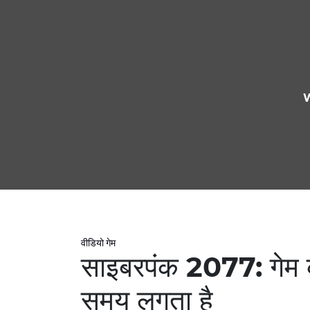
W
वीडियो गेम
साइबरपंक 2077: गेम को
समय लगता है