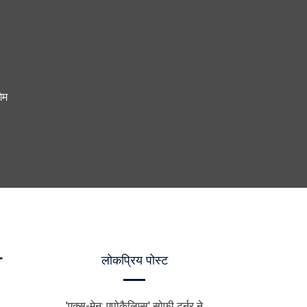
ेम
ा
लोकप्रिय पोस्ट
'एक्स-मेन: एपोकैलिप्स' सोफी टर्नर ने