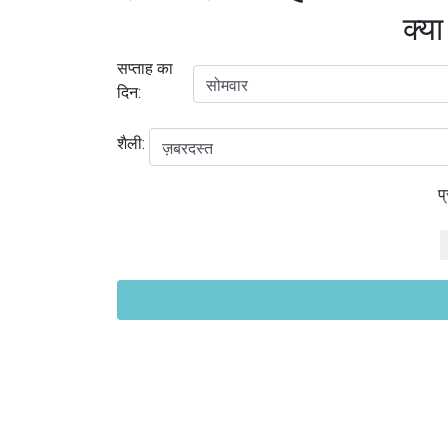
क्या
सप्ताह का
दिन:
शैली:
प