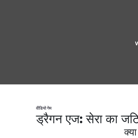
W
वीडियो गेम
ड्रैगन एज: सेरा का जट
क्या