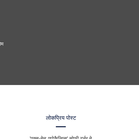
ेम
लोकप्रिय पोस्ट
'एक्स-मेन: एपोकैलिप्स' सोफी टर्नर ने