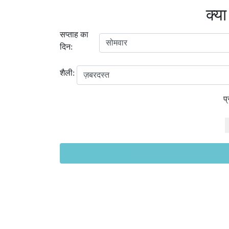
क्या
सप्ताह का
दिन:
शैली:
प