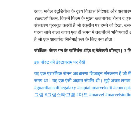
आज, मार्वल स्टूडियोज के दृश्य विकास निदेशक और अवधारण
रखवालों
फिल्म, जिसमें फिल्म के मुख्य खलनायक रोनन द ए
संस्करण प्रस्तुत करती है जो स्क्रीन पर हमने जो देखा, उ
पहना जाने वाला कवच एक ही समय में तकनीकी-भविष्यवादी औ
है जो एक आकर्षक सिनेमाई रूप के लिए बना होता।
संबंधित: जेम्स गन के गार्डियंस ऑफ़ द गैलेक्सी वॉल्यूम। 3 स्
इस पोस्ट को इंस्टाग्राम पर देखें
यह एक प्रारंभिक रोनन अवधारणा डिजाइन संस्करण है जो मैंन
समय था। यह एक ऐसी अज्ञात संपत्ति थी। मुझे अच्छा लगता 
#guardiansofthegalaxy #captainmarveledit #concepta
그림 #그림스타그램 #아트 #marvel #marvelstudio