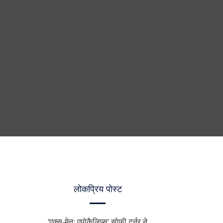
लोकप्रिय पोस्ट
'एक्स-मेन: एपोकैलिप्स' सोफी टर्नर ने