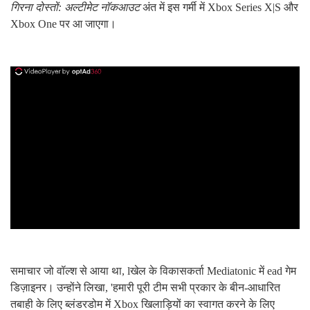
गिरना
दोस्तों: अल्टीमेट नॉकआउट
अंत में इस गर्मी में Xbox Series X|S और
Xbox One पर आ जाएगा।
ad
समाचार जो वॉल्श से आया था, l
खेल के विकासकर्ता Mediatonic में ead गेम
डिज़ाइनर। उन्होंने लिखा, 'हमारी पूरी टीम सभी प्रकार के बीन-आधारित
तबाही के लिए ब्लंडरडोम में Xbox खिलाड़ियों का स्वागत करने के लिए