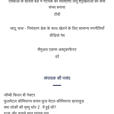
एचबीओ के ब्रदर्स बैंड ने नेटवर्क की सर्वश्रेष्ठ लघु श्रृंखलाओं को कैसे
संभव बनाया
टीवी
जादू: सभा - नियंत्रण डेक के साथ खेलने के लिए सामान्य रणनीतियाँ
वीडियो गेम
सैमुअल एडम्स अक्टूबरफैस्ट
दरें
संपादक की पसंद
जॉम्बी किलर बी नेक्टर
फुलमेटल कीमियागर बनाम फुल मेटल कीमियागर ब्रदरहुड
क्या लोकी की मृत्यु थोर 2 . में हुई थी?
राजा और डायने सात घातक पाप