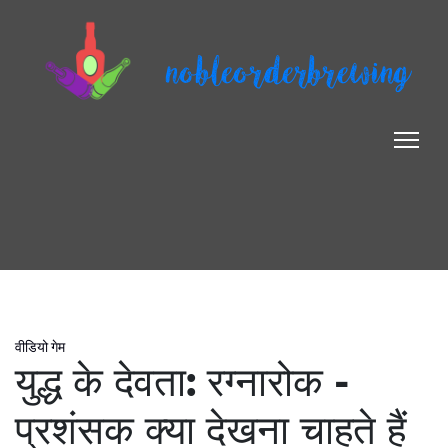
nobleorderbrewing
वीडियो गेम
युद्ध के देवता: रग्नारोक -
प्रशंसक क्या देखना चाहते हैं