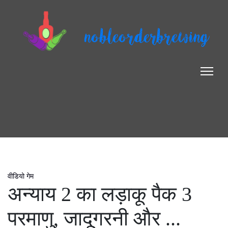
nobleorderbrewing
वीडियो गेम
अन्याय 2 का लड़ाकू पैक 3
परमाणु, जादूगरनी और ...