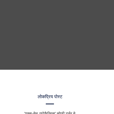
लोकप्रिय पोस्ट
'एक्स-मेन: एपोकैलिप्स' सोफी टर्नर ने