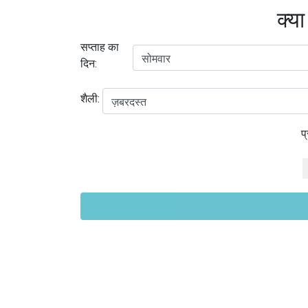
क्या
सप्ताह का
दिन:
शैली:
प