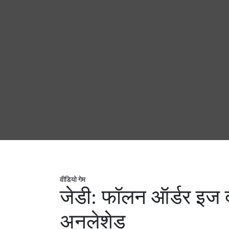
वीडियो गेम
जेडी: फॉलन ऑर्डर इज द
अनलेशेड