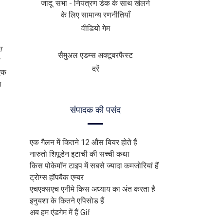
जादू: सभा - नियंत्रण डेक के साथ खेलने
के लिए सामान्य रणनीतियाँ
वीडियो गेम
ा
सैमुअल एडम्स अक्टूबरफैस्ट
ा
दरें
 एक
ग
संपादक की पसंद
एक गैलन में कितने 12 औंस बियर होते हैं
नारुतो शिपूडेन इटाची की सच्ची कथा
किस पोकेमॉन टाइप में सबसे ज्यादा कमजोरियां हैं
ट्रोग्स हॉपबैक एम्बर
एचएक्सएच एनीमे किस अध्याय का अंत करता है
इनुयशा के कितने एपिसोड हैं
अब हम एंडगेम में हैं Gif