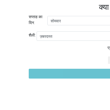
क्या
सप्ताह का
दिन:
शैली:
प