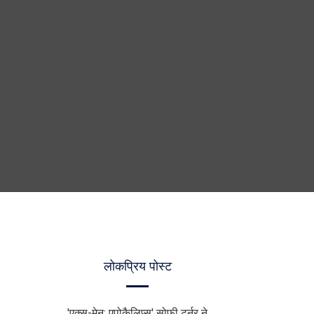
लोकप्रिय पोस्ट
'एक्स-मेन: एपोकैलिप्स' सोफी टर्नर ने