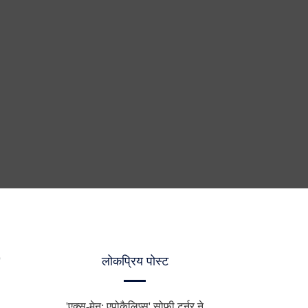
लोकप्रिय पोस्ट
'एक्स-मेन: एपोकैलिप्स' सोफी टर्नर ने