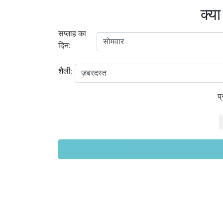
क्या
सप्ताह का
दिन:
शैली:
प