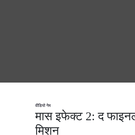
वीडियो गेम
मास इफेक्ट 2: द फाइ
मिशन