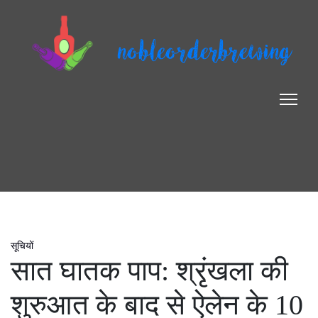
nobleorderbrewing
सूचियों
सात घातक पाप: श्रृंखला की
शुरुआत के बाद से ऐलेन के 10