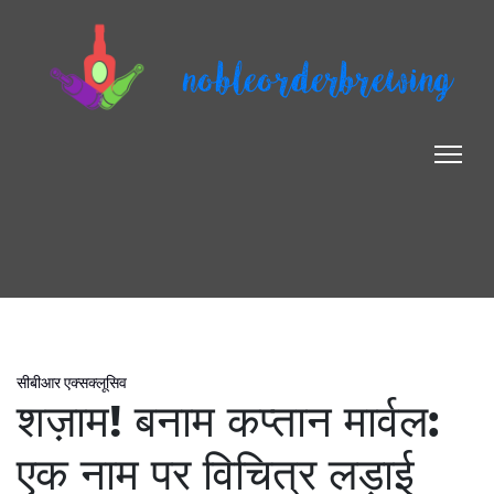
nobleorderbrewing
सीबीआर एक्सक्लूसिव
शज़ाम! बनाम कप्तान मार्वल:
एक नाम पर विचित्र लड़ाई