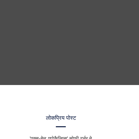
लोकप्रिय पोस्ट
'एक्स-मेन: एपोकैलिप्स' सोफी टर्नर ने