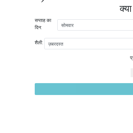
क्या
सप्ताह का
दिन:
शैली:
प