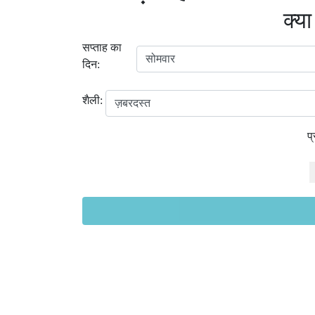
क्या
सप्ताह का
दिन:
शैली:
प