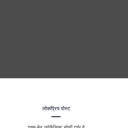
लोकप्रिय पोस्ट
'एक्स-मेन: एपोकैलिप्स' सोफी टर्नर ने