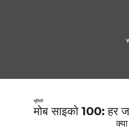
W
सूचियों
मोब साइको 100: हर जलती
क्या