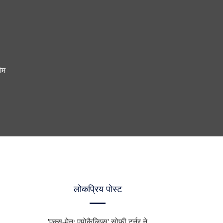
ेम
लोकप्रिय पोस्ट
'एक्स-मेन: एपोकैलिप्स' सोफी टर्नर ने