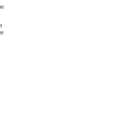
ैसा
ित
ता