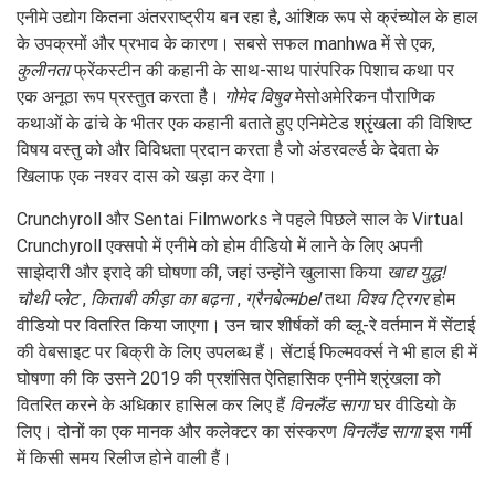
एनीमे उद्योग कितना अंतरराष्ट्रीय बन रहा है, आंशिक रूप से क्रंच्योल के हाल
के उपक्रमों और प्रभाव के कारण। सबसे सफल manhwa में से एक,
कुलीनता
फ्रेंकस्टीन की कहानी के साथ-साथ पारंपरिक पिशाच कथा पर
एक अनूठा रूप प्रस्तुत करता है।
गोमेद विषुव
मेसोअमेरिकन पौराणिक
कथाओं के ढांचे के भीतर एक कहानी बताते हुए एनिमेटेड श्रृंखला की विशिष्ट
विषय वस्तु को और विविधता प्रदान करता है जो अंडरवर्ल्ड के देवता के
खिलाफ एक नश्वर दास को खड़ा कर देगा।
Crunchyroll और Sentai Filmworks ने पहले पिछले साल के Virtual
Crunchyroll एक्सपो में एनीमे को होम वीडियो में लाने के लिए अपनी
साझेदारी और इरादे की घोषणा की, जहां उन्होंने खुलासा किया
खाद्य युद्ध!
चौथी प्लेट
,
किताबी कीड़ा का बढ़ना
,
ग्रैनबेल्मbel
तथा
विश्व ट्रिगर
होम
वीडियो पर वितरित किया जाएगा। उन चार शीर्षकों की ब्लू-रे वर्तमान में सेंटाई
की वेबसाइट पर बिक्री के लिए उपलब्ध हैं। सेंटाई फिल्मवर्क्स ने भी हाल ही में
घोषणा की कि उसने 2019 की प्रशंसित ऐतिहासिक एनीमे श्रृंखला को
वितरित करने के अधिकार हासिल कर लिए हैं
विनलैंड सागा
घर वीडियो के
लिए। दोनों का एक मानक और कलेक्टर का संस्करण
विनलैंड सागा
इस गर्मी
में किसी समय रिलीज होने वाली हैं।