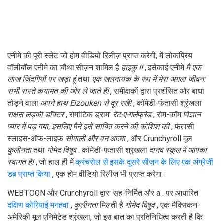
एनीमे की पूरी स्लेट जो होम वीडियो रिलीज़ प्राप्त करेगी, में लोकप्रिय
वॉलीबॉल एनीमे का चौथा सीज़न शामिल है
हाइकु !!
, इसेकाई एनीमे
मैं एक
लाख जिंदगियों पर खड़ा हूं
तथा
एक खलनायक के रूप में मेरा अगला जीवन:
सभी रास्ते कयामत की ओर ले जाते हैं!
, समीक्षकों द्वारा प्रशंसित और बाधा
तोड़ने वाला
अपने हाथ Eizouken से दूर रखें!
, कॉमेडी-फंतासी श्रृंखला
राक्षस लड़की डॉक्टर
, रोमांटिक ड्रामा
रेंट-ए-गर्लफ्रेंड
, रोम-कॉम
विज्ञान
प्यार में पड़ गया, इसलिए मैंने इसे साबित करने की कोशिश की
, फंतासी
स्लाइस-ऑफ-लाइफ
सोमाली और वन आत्मा
, और Crunchyroll मूल
कुलीनता
तथा
गोमेद विषुव
. कॉमेडी-फंतासी श्रृंखला
दानव स्कूल में आपका
स्वागत है!
, जो हाल ही में
क्रंचरोल से इसके दूसरे सीज़न के लिए एक अंग्रेजी
डब प्राप्त किया
, एक होम वीडियो रिलीज़ भी प्राप्त करेगा।
WEBTOON और Crunchyroll द्वारा सह-निर्मित और a . पर आधारित
दक्षिण कोरियाई मनहवा
,
कुलीनता
मिलती है
गोमेद विषुव
, एक मैक्सिकन-
अमेरिकी मूल एनिमेटेड श्रृंखला, जो इस बात का प्रतिनिधित्व करती है कि